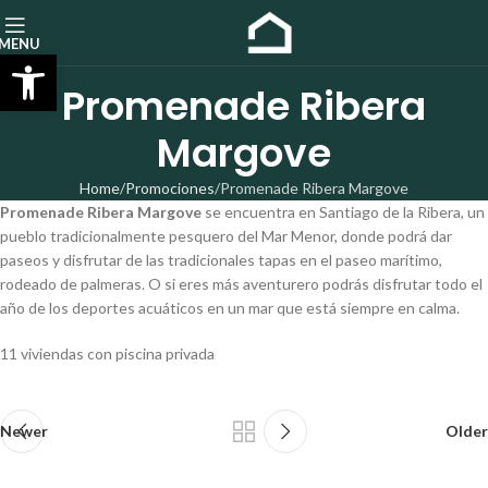
MENU
Abrir barra de herramientas
Promenade Ribera
Margove
Home
Promociones
Promenade Ribera Margove
Promenade Ribera Margove
se encuentra en Santiago de la Ribera, un
pueblo tradicionalmente pesquero del Mar Menor, donde podrá dar
paseos y disfrutar de las tradicionales tapas en el paseo marítimo,
rodeado de palmeras. O si eres más aventurero podrás disfrutar todo el
año de los deportes acuáticos en un mar que está siempre en calma.
11 viviendas con piscina privada
Newer
Older