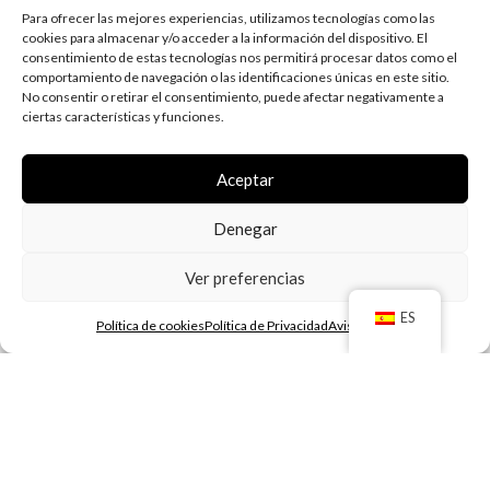
Para ofrecer las mejores experiencias, utilizamos tecnologías como las
Blog
cookies para almacenar y/o acceder a la información del dispositivo. El
consentimiento de estas tecnologías nos permitirá procesar datos como el
comportamiento de navegación o las identificaciones únicas en este sitio.
LEGAL
No consentir o retirar el consentimiento, puede afectar negativamente a
ciertas características y funciones.
Aviso legal
Política de privacidad
Aceptar
Accesibilidad
Denegar
Política de cookies
Ver preferencias
ES
Política de cookies
Política de Privacidad
Aviso Legal
© 2025 Margove - Diseño por
Airearte